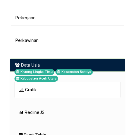
Pekerjaan
Perkawinan
Data Usia
Krueng Lingka Timu
Kecamatan Baktiya
Kabupaten Aceh Utara
Grafik
ReclineJS
Pivot Table