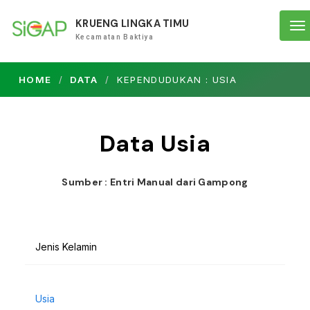
KRUENG LINGKA TIMU
To
Kecamatan Baktiya
na
HOME
DATA
KEPENDUDUKAN : USIA
Data Usia
Sumber : Entri Manual dari Gampong
Jenis Kelamin
Usia