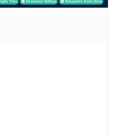
ingka Timu
Kecamatan Baktiya
Kabupaten Aceh Utara