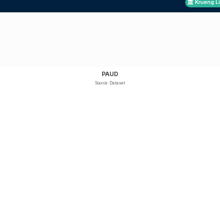
Krueng L
PAUD
Source: Dataset