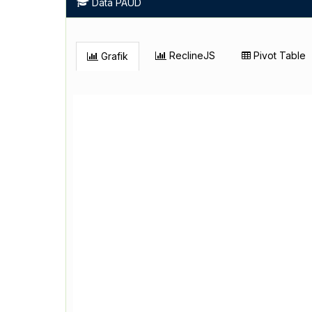
Data PAUD
ReclineJS
Pivot Table
Grafik