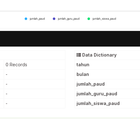
jumlah_paud
jumlah_guru_paud
jumlah_siswa_paud
Data Dictionary
0 Records
tahun
-
bulan
-
jumlah_paud
-
jumlah_guru_paud
-
jumlah_siswa_paud