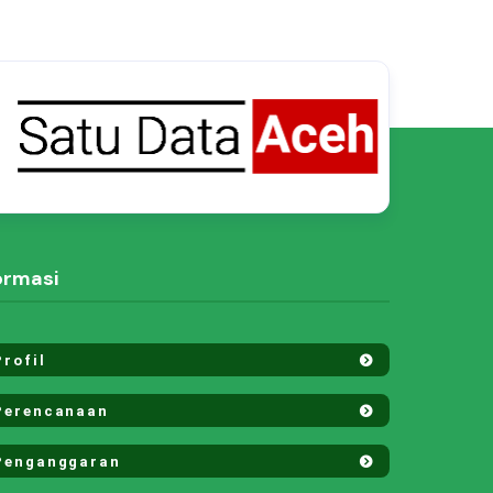
ormasi
rofil
erencanaan
enganggaran