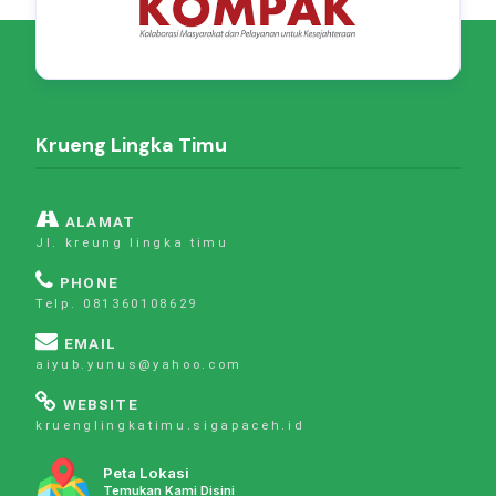
Krueng Lingka Timu
ALAMAT
Jl. kreung lingka timu
PHONE
Telp. 081360108629
EMAIL
aiyub.yunus@yahoo.com
WEBSITE
kruenglingkatimu.sigapaceh.id
Peta Lokasi
Temukan Kami Disini