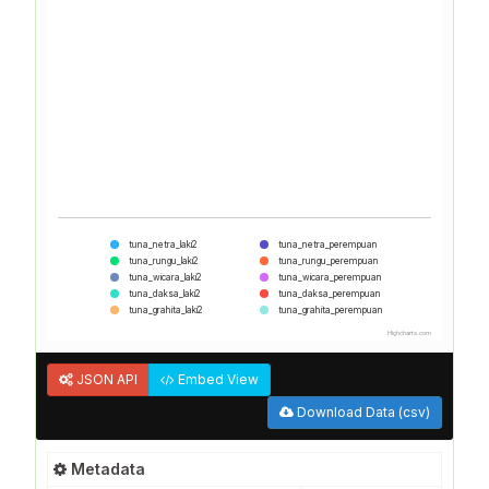
tuna_netra_laki2
tuna_netra_perempuan
tuna_rungu_laki2
tuna_rungu_perempuan
tuna_wicara_laki2
tuna_wicara_perempuan
tuna_daksa_laki2
tuna_daksa_perempuan
tuna_grahita_laki2
tuna_grahita_perempuan
Highcharts.com
JSON API
Embed View
Download Data (csv)
Metadata