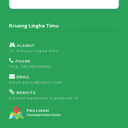
Krueng Lingka Timu
ALAMAT
Jl. kreung lingka timu
PHONE
Telp. 081360108629
EMAIL
aiyub.yunus@yahoo.com
WEBSITE
kruenglingkatimu.sigapaceh.id
Peta Lokasi
Temukan Kami Disini