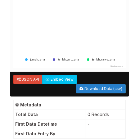
jumlah_sma
jumlah_guru_sma
jumlah_siswa_sma
Highcharts.com
JSON API
Embed View
Download Data (csv)
Metadata
Total Data
0 Records
First Data Datetime
-
First Data Entry By
-