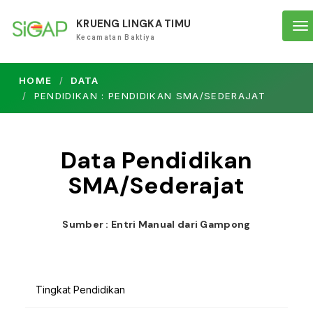
KRUENG LINGKA TIMU
To
Kecamatan Baktiya
na
HOME
DATA
PENDIDIKAN : PENDIDIKAN SMA/SEDERAJAT
Data Pendidikan
SMA/Sederajat
Sumber : Entri Manual dari Gampong
Tingkat Pendidikan